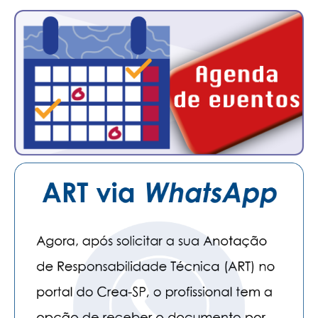
CONTATO
CURSOS
ENGENHEIRO EMPREENDEDOR
SEESP EDUCAÇÃO
PLATAFORMAS GRATUITAS
BENEFÍCIOS
APOSENTADORIA
CONVÊNIOS
PLANO DE SAÚDE
SEESPPREV