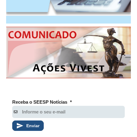
RES 1.002/2002 – CÓDIGO DE ÉTICA
HOMOLOGAÇÕES
PISO SALARIAL
FIQUE POR DENTRO
OPORTUNIDADES
APRESENTAÇÃO
EMPREGO E ESTÁGIO
CARREIRA
Receba o SEESP Notícias
*
AUTÔNOMOS E SERVIÇOS
NEWSLETTER
Enviar
GUIA DAS ENGENHARIAS