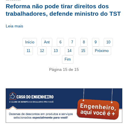
Reforma não pode tirar direitos dos
CRESCE BRASIL
trabalhadores, defende ministro do TST
CONSELHO TECNOLÓGICO
Leia mais
HISTÓRICO E ATUAÇÃO
Início
Ant
6
7
8
9
10
COMPOSIÇÃO
11
12
13
14
15
Próximo
CONSELHOS ASSESSORES
Fim
PERSONALIDADES DA TECNOLOGIA
Página 15 de 15
NÚCLEO DA MULHER ENGENHEIRA
TRANSPARÊNCIA
JURÍDICO
CONSULTORIA
ACORDOS, CONVENÇÕES E DISSÍDIOS