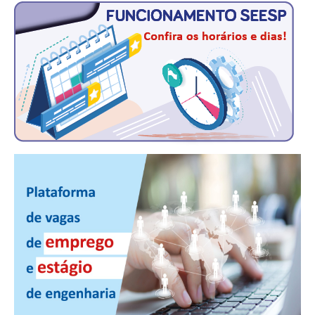
CONTRIBUIÇÕES
CONTRIBUIÇÃO ASSISTENCIAL
CONTRIBUIÇÃO ASSOCIATIVA OU ANUIDADE DE SÓCIO
CONTRIBUIÇÃO SINDICAL URBANA
REVISÃO DE APOSENTADORIA
FGTS EXPURGOS
FGTS CORREÇÃO
LEGISLAÇÃO
LEI 4.950-A/1966 – PISO SALARIAL
LEI 5.194/1966 – REGULAMENTAÇÃO DA PROFISSÃO
LEI 6.496/1977 – ART