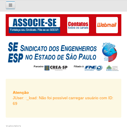
×
Pesquisar...
O SINDICATO
APRESENTAÇÃO
PALAVRA DO PRESIDENTE
DIRETORIA
DIRETORIA
LIVRO GESTÃO 2026-2029
Atenção
JUser: :_load: Não foi possível carregar usuário com ID:
SUBSEDES SINDICAIS
69
GALERIA EX-PRESIDENTES
ORGANOGRAMA
11/01/2013