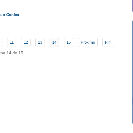
ra o Confea
11
12
13
14
15
Próximo
Fim
ina 14 de 15