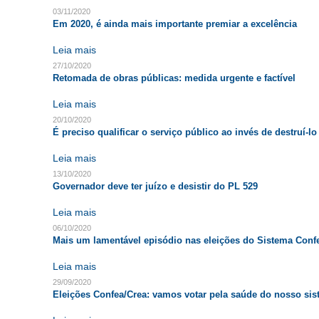
03/11/2020
Em 2020, é ainda mais importante premiar a excelência
Leia mais
27/10/2020
Retomada de obras públicas: medida urgente e factível
Leia mais
20/10/2020
É preciso qualificar o serviço público ao invés de destruí-lo
Leia mais
13/10/2020
Governador deve ter juízo e desistir do PL 529
Leia mais
06/10/2020
Mais um lamentável episódio nas eleições do Sistema Conf
Leia mais
29/09/2020
Eleições Confea/Crea: vamos votar pela saúde do nosso sis