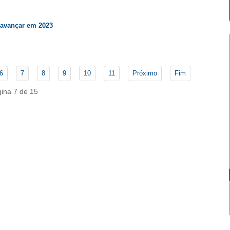
 avançar em 2023
6
7
8
9
10
11
Próximo
Fim
ina 7 de 15