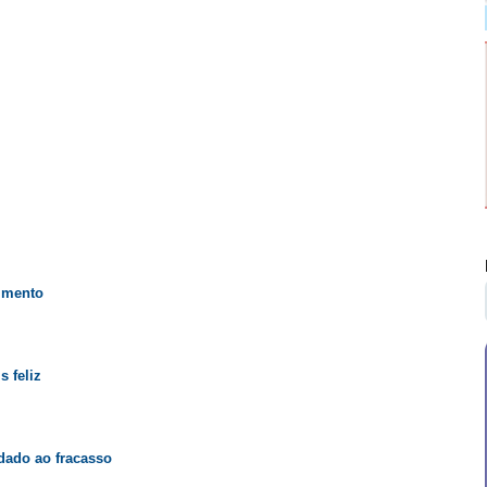
vimento
 feliz
dado ao fracasso