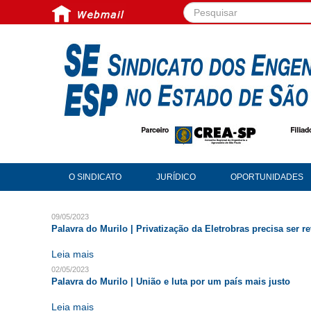
Pesquisar...
O SINDICATO
JURÍDICO
OPORTUNIDADES
09/05/2023
Palavra do Murilo | Privatização da Eletrobras precisa ser re
Leia mais
02/05/2023
Palavra do Murilo | União e luta por um país mais justo
Leia mais