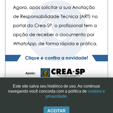
CONTATO
CURSOS
ENGENHEIRO EMPREENDEDOR
SEESP EDUCAÇÃO
PLATAFORMAS GRATUITAS
BENEFÍCIOS
APOSENTADORIA
CONVÊNIOS
Este site salva seu histórico de uso. Ao continuar
navegando você concorda com a política de
cookies e
PLANO DE SAÚDE
privacidade.
SINDICATO DOS ENGENHEIROS NO ESTADO DE SÃO PAULO
| RUA GENEBRA, 25 - CEP 01316-901 - SÃO PAULO/SP - BRASIL
SEESPPREV
|+ 55 (11) 3113-2600
ACEITAR