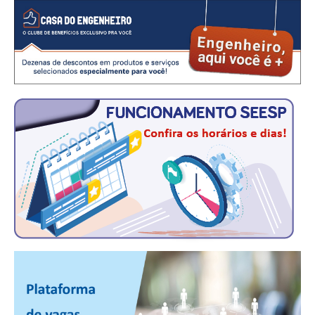
CRESCE BRASIL
CONSELHO TECNOLÓGICO
HISTÓRICO E ATUAÇÃO
COMPOSIÇÃO
CONSELHOS ASSESSORES
PERSONALIDADES DA TECNOLOGIA
NÚCLEO DA MULHER ENGENHEIRA
TRANSPARÊNCIA
JURÍDICO
CONSULTORIA
ACORDOS, CONVENÇÕES E DISSÍDIOS