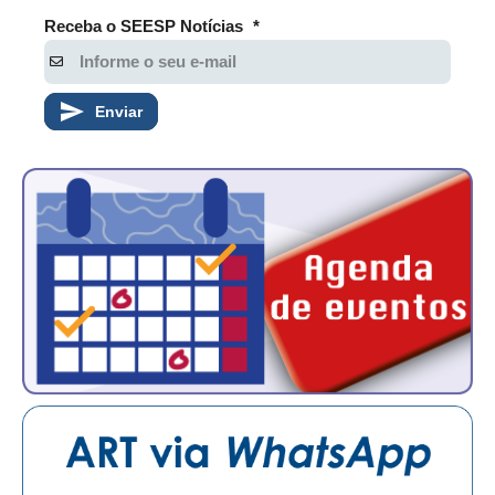
Receba o SEESP Notícias
*
RES 1.002/2002 – CÓDIGO DE ÉTICA
HOMOLOGAÇÕES
Enviar
PISO SALARIAL
FIQUE POR DENTRO
OPORTUNIDADES
APRESENTAÇÃO
EMPREGO E ESTÁGIO
CARREIRA
AUTÔNOMOS E SERVIÇOS
NEWSLETTER
GUIA DAS ENGENHARIAS