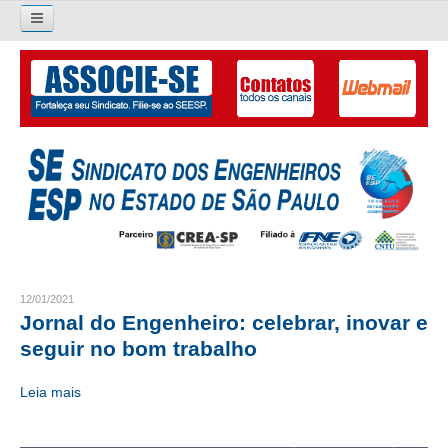
Pesquisar...
O SINDICATO
APRESENTAÇÃO
PALAVRA DO PRESIDENTE
DIRETORIA
DIRETORIA
12/01/2021
Jornal do Engenheiro: celebrar, inovar e
LIVRO GESTÃO 2026-2029
seguir no bom trabalho
SUBSEDES SINDICAIS
Leia mais
GALERIA EX-PRESIDENTES
ORGANOGRAMA