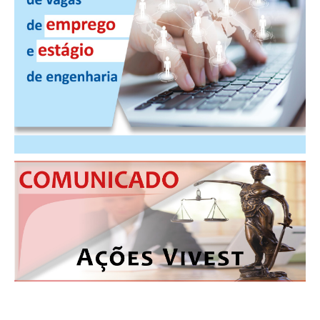
CONTRIBUIÇÕES
CONTRIBUIÇÃO ASSISTENCIAL
CONTRIBUIÇÃO ASSOCIATIVA OU ANUIDADE DE SÓCIO
CONTRIBUIÇÃO SINDICAL URBANA
REVISÃO DE APOSENTADORIA
FGTS EXPURGOS
FGTS CORREÇÃO
LEGISLAÇÃO
LEI 4.950-A/1966 – PISO SALARIAL
LEI 5.194/1966 – REGULAMENTAÇÃO DA PROFISSÃO
LEI 6.496/1977 – ART