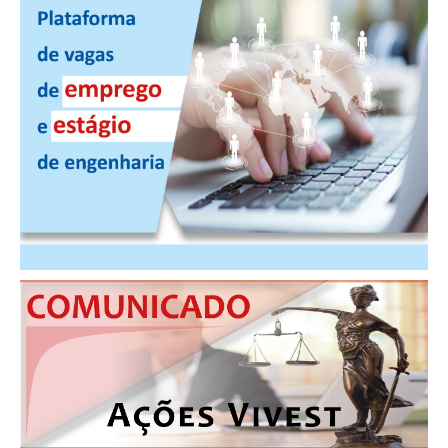
PUBLICAÇÕES
PUBLICIDADE
MANUAL DE REDAÇÃO
RELEASES
CONTATO
CADASTRO
ASSOCIE-SE
ATUALIZAÇÃO CADASTRAL
NÚCLEO JOVEM