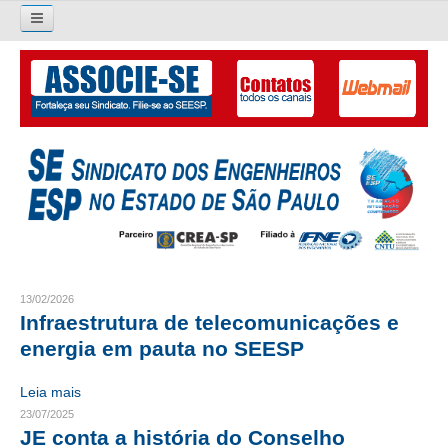
Pesquisar...
O SINDICATO
APRESENTAÇÃO
PALAVRA DO PRESIDENTE
DIRETORIA
DIRETORIA
13/02/2026
Infraestrutura de telecomunicações e
LIVRO GESTÃO 2026-2029
energia em pauta no SEESP
SUBSEDES SINDICAIS
Leia mais
GALERIA EX-PRESIDENTES
23/07/2025
JE conta a história do Conselho
ORGANOGRAMA