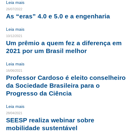
Leia mais
26/07/2022
CONTRIBUIÇÕES
As “eras” 4.0 e 5.0 e a engenharia
CONTRIBUIÇÃO ASSISTENCIAL
Leia mais
CONTRIBUIÇÃO ASSOCIATIVA OU ANUIDADE DE SÓCIO
10/12/2021
Um prêmio a quem fez a diferença em
CONTRIBUIÇÃO SINDICAL URBANA
2021 por um Brasil melhor
REVISÃO DE APOSENTADORIA
Leia mais
16/06/2021
FGTS EXPURGOS
Professor Cardoso é eleito conselheiro
da Sociedade Brasileira para o
FGTS CORREÇÃO
Progresso da Ciência
LEGISLAÇÃO
Leia mais
LEI 4.950-A/1966 – PISO SALARIAL
28/04/2021
SEESP realiza webinar sobre
LEI 5.194/1966 – REGULAMENTAÇÃO DA PROFISSÃO
mobilidade sustentável
LEI 6.496/1977 – ART