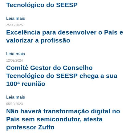
Tecnológico do SEESP
CRESCE BRASIL
Leia mais
CONSELHO TECNOLÓGICO
25/06/2025
Excelência para desenvolver o País e
HISTÓRICO E ATUAÇÃO
valorizar a profissão
COMPOSIÇÃO
Leia mais
12/09/2024
CONSELHOS ASSESSORES
Comitê Gestor do Conselho
PERSONALIDADES DA TECNOLOGIA
Tecnológico do SEESP chega a sua
100ª reunião
NÚCLEO DA MULHER ENGENHEIRA
Leia mais
TRANSPARÊNCIA
05/10/2023
Não haverá transformação digital no
JURÍDICO
País sem semicondutor, atesta
CONSULTORIA
professor Zuffo
ACORDOS, CONVENÇÕES E DISSÍDIOS