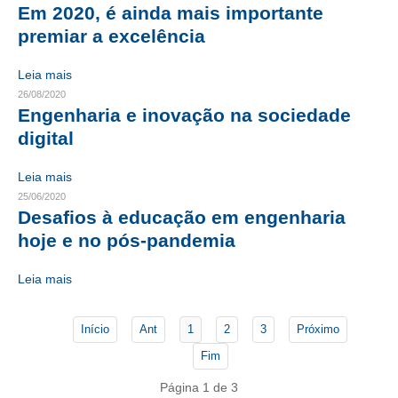
Em 2020, é ainda mais importante
premiar a excelência
CONTATO
CURSOS
Leia mais
26/08/2020
ENGENHEIRO EMPREENDEDOR
Engenharia e inovação na sociedade
digital
SEESP EDUCAÇÃO
Leia mais
PLATAFORMAS GRATUITAS
25/06/2020
Desafios à educação em engenharia
BENEFÍCIOS
hoje e no pós-pandemia
APOSENTADORIA
Leia mais
CONVÊNIOS
PLANO DE SAÚDE
Início
Ant
1
2
3
Próximo
Fim
SEESPPREV
Página 1 de 3