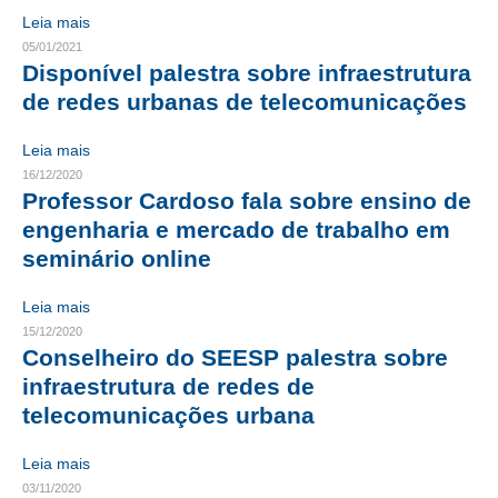
Leia mais
RES 1.002/2002 – CÓDIGO DE ÉTICA
05/01/2021
Disponível palestra sobre infraestrutura
HOMOLOGAÇÕES
de redes urbanas de telecomunicações
PISO SALARIAL
Leia mais
16/12/2020
FIQUE POR DENTRO
Professor Cardoso fala sobre ensino de
OPORTUNIDADES
engenharia e mercado de trabalho em
seminário online
APRESENTAÇÃO
Leia mais
EMPREGO E ESTÁGIO
15/12/2020
Conselheiro do SEESP palestra sobre
CARREIRA
infraestrutura de redes de
AUTÔNOMOS E SERVIÇOS
telecomunicações urbana
NEWSLETTER
Leia mais
03/11/2020
GUIA DAS ENGENHARIAS