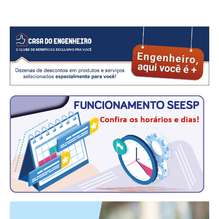
CONSÓRCIOS
CAMPANHAS SALARIAIS
COMUNICAÇÃO
PALAVRA DO MURILO
NOTÍCIAS
CONTEÚDO ESPECIAL
JORNAL DO ENGENHEIRO
AGENDA
SEESP NOTÍCIAS
NOTÍCIAS NO WHATSAPP
FOTOS