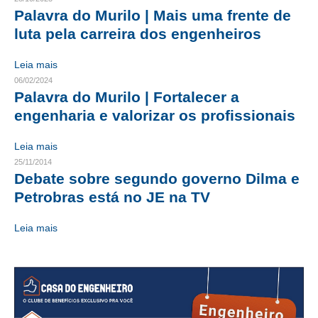
Palavra do Murilo | Mais uma frente de
CRESCE BRASIL
luta pela carreira dos engenheiros
CONSELHO TECNOLÓGICO
Leia mais
06/02/2024
HISTÓRICO E ATUAÇÃO
Palavra do Murilo | Fortalecer a
COMPOSIÇÃO
engenharia e valorizar os profissionais
CONSELHOS ASSESSORES
Leia mais
25/11/2014
PERSONALIDADES DA TECNOLOGIA
Debate sobre segundo governo Dilma e
Petrobras está no JE na TV
NÚCLEO DA MULHER ENGENHEIRA
Leia mais
TRANSPARÊNCIA
JURÍDICO
CONSULTORIA
ACORDOS, CONVENÇÕES E DISSÍDIOS