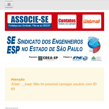
×
Pesquisar...
O SINDICATO
APRESENTAÇÃO
PALAVRA DO PRESIDENTE
DIRETORIA
DIRETORIA
LIVRO GESTÃO 2026-2029
Atenção
JUser: :_load: Não foi possível carregar usuário com ID:
SUBSEDES SINDICAIS
69
GALERIA EX-PRESIDENTES
ORGANOGRAMA
28/10/2025