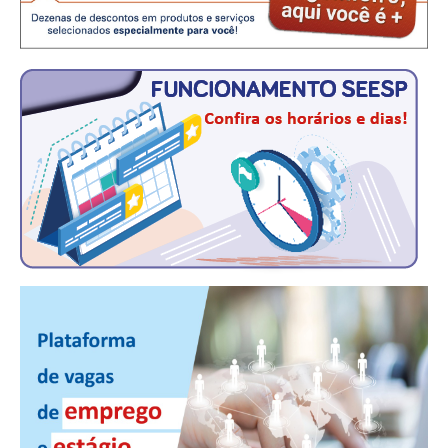
CONTRIBUIÇÕES
CONTRIBUIÇÃO ASSISTENCIAL
CONTRIBUIÇÃO ASSOCIATIVA OU ANUIDADE DE SÓCIO
CONTRIBUIÇÃO SINDICAL URBANA
REVISÃO DE APOSENTADORIA
FGTS EXPURGOS
FGTS CORREÇÃO
LEGISLAÇÃO
LEI 4.950-A/1966 – PISO SALARIAL
LEI 5.194/1966 – REGULAMENTAÇÃO DA PROFISSÃO
LEI 6.496/1977 – ART