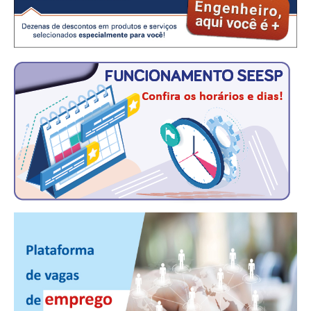
CONTRIBUIÇÕES
CONTRIBUIÇÃO ASSISTENCIAL
CONTRIBUIÇÃO ASSOCIATIVA OU ANUIDADE DE SÓCIO
CONTRIBUIÇÃO SINDICAL URBANA
REVISÃO DE APOSENTADORIA
FGTS EXPURGOS
FGTS CORREÇÃO
LEGISLAÇÃO
LEI 4.950-A/1966 – PISO SALARIAL
LEI 5.194/1966 – REGULAMENTAÇÃO DA PROFISSÃO
LEI 6.496/1977 – ART