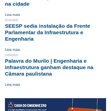
na cidade
CRESCE BRASIL
Leia mais
CONSELHO TECNOLÓGICO
07/11/2023
SEESP sedia instalação da Frente
HISTÓRICO E ATUAÇÃO
Parlamentar da Infraestrutura e
Engenharia
COMPOSIÇÃO
CONSELHOS ASSESSORES
Leia mais
13/04/2021
PERSONALIDADES DA TECNOLOGIA
Palavra do Murilo | Engenharia e
infraestrutura ganham destaque na
NÚCLEO DA MULHER ENGENHEIRA
Câmara paulistana
TRANSPARÊNCIA
Leia mais
JURÍDICO
CONSULTORIA
ACORDOS, CONVENÇÕES E DISSÍDIOS