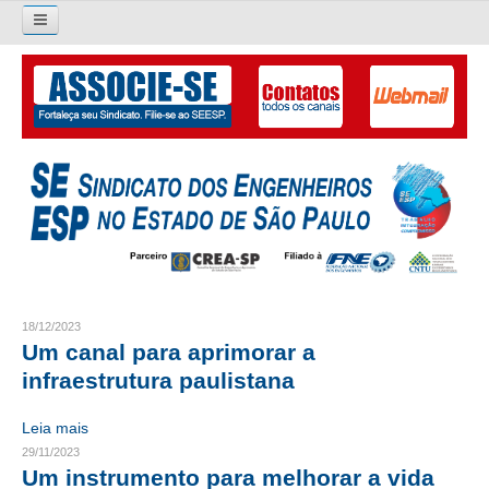
Pesquisar...
O SINDICATO
APRESENTAÇÃO
PALAVRA DO PRESIDENTE
DIRETORIA
DIRETORIA
18/12/2023
Um canal para aprimorar a
LIVRO GESTÃO 2026-2029
infraestrutura paulistana
SUBSEDES SINDICAIS
Leia mais
GALERIA EX-PRESIDENTES
29/11/2023
Um instrumento para melhorar a vida
ORGANOGRAMA