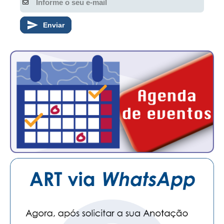
CONTATO
Enviar
CURSOS
ENGENHEIRO EMPREENDEDOR
SEESP EDUCAÇÃO
PLATAFORMAS GRATUITAS
BENEFÍCIOS
APOSENTADORIA
CONVÊNIOS
PLANO DE SAÚDE
SEESPPREV