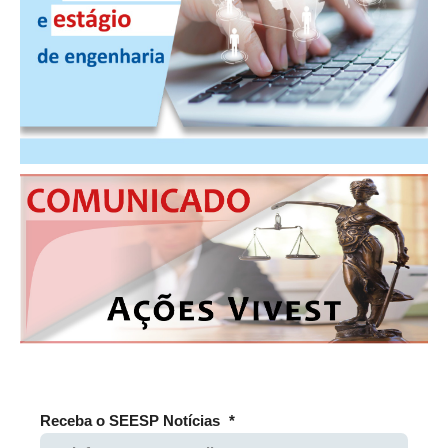
RES 1.002/2002 – CÓDIGO DE ÉTICA
HOMOLOGAÇÕES
PISO SALARIAL
FIQUE POR DENTRO
OPORTUNIDADES
APRESENTAÇÃO
EMPREGO E ESTÁGIO
CARREIRA
AUTÔNOMOS E SERVIÇOS
NEWSLETTER
Receba o SEESP Notícias
*
GUIA DAS ENGENHARIAS